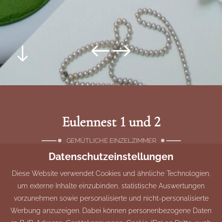
Eulennest 1 und 2
GEMÜTLICHE EINZELZIMMER
Datenschutzeinstellungen
Die beiden Einzelzimmer sind jeweils über das
Diese Website verwendet Cookies und ähnliche Technologien,
Treppenhaus oder den Aufzug erreichbar. Beide Zimmer
um externe Inhalte einzubinden, statistische Auswertungen
verfügen über ein Bad mit Dusche und WC.
vorzunehmen sowie personalisierte und nicht-personalisierte
Werbung anzuzeigen. Dabei können personenbezogene Daten
ANFRAGEN
BUCHEN