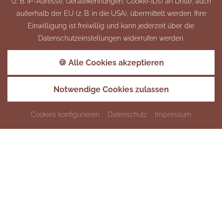
(z. B. IP-Adresse, Gerätekennungen, Cookie-IDs) an Dritte, auch
außerhalb der EU (z. B. in die USA), übermittelt werden. Ihre
Einwilligung ist freiwillig und kann jederzeit über die
Datenschutzeinstellungen widerrufen werden.
🍪 Alle Cookies akzeptieren
Ausstattung
Notwendige Cookies zulassen
Einzelbett
Bad
Cookies konfigurieren
Datenschutz
Impressum
WLAN
Zimmerpreise
buchbar von / bis
inkl. Frühstück
pro Nacht
19.01.2025 - 31.12.2026
ab
€ 86,-