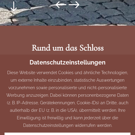
Rund um das Schloss
IDYLLISCHES HOHENLOHE
Datenschutzeinstellungen
Erkunden Sie die Umgebung von Hohenlohe mit einem
Diese Website verwendet Cookies und ähnliche Technologien,
um externe Inhalte einzubinden, statistische Auswertungen
erfahrenen Reiseführer und planen Sie gemeinsam Ihre
vorzunehmen sowie personalisierte und nicht-personalisierte
Ausflugsziele.
Werbung anzuzeigen. Dabei können personenbezogene Daten
(z. B. IP-Adresse, Gerätekennungen, Cookie-IDs) an Dritte, auch
außerhalb der EU (z. B. in die USA), übermittelt werden. Ihre
Einwilligung ist freiwillig und kann jederzeit über die
Datenschutzeinstellungen widerrufen werden.