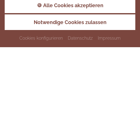
Kultur pur
🍪 Alle Cookies akzeptieren
Schlossführung
Notwendige Cookies zulassen
Cookies konfigurieren
Datenschutz
Impressum
Hohenloher Spezialität
Bäuerliche Erzeugergemeinschaft
Schwäbisch-Hall
Erkundung des Limpurger Lands
KUNST & KULTUR