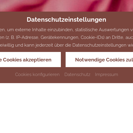
Datenschutzeinstellungen
, um externe Inhalte einzubinden, statistische Auswertungen v
 B. IP-Adresse, Gerätekennungen, Cookie-IDs) an Dritte, auch a
 freiwillig und kann jederzeit über die Datenschutzeinstellungen w
le Cookies akzeptieren
Notwendige Cookies zu
Cookies konfigurieren
Datenschutz
Impressum
Heiraten in Kirchberg
STANDESAMTLICHE TRAUUNGEN