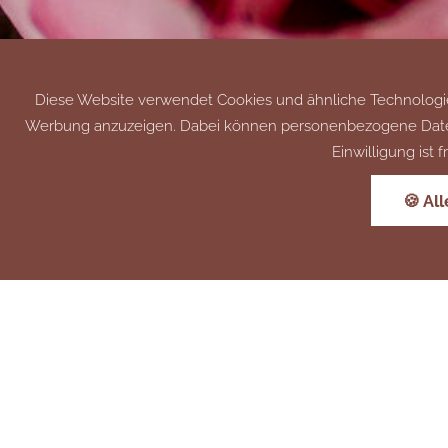
Diese Website verwendet Cookies und ähnliche Technologien
Werbung anzuzeigen. Dabei können personenbezogene Daten (z.
Einwilligung ist
🍪 Al